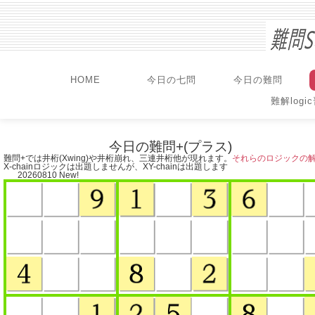
HOME
今日の七問
今日の難問
難解logi
今日の難問+(プラス)
難問+では井桁(Xwing)や井桁崩れ、三連井桁他が現れます。
それらのロジックの
X-chainロジックは出題しませんが、XY-chainは出題します
20260810
New!