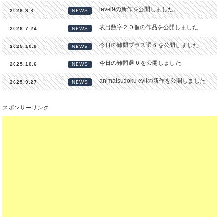
level9の新作を公開しました。
2026.8.8
NEWS
表出数字２０個の作品を公開しました
2026.7.24
NEWS
今日の難問プラス選 6 を公開しました
2025.10.9
NEWS
今日の難問選 6 を公開しました
2025.10.6
NEWS
animalsudoku evilの新作を公開しました
2025.9.27
NEWS
level7の新作を公開しました。
2025.7.13
NEWS
スポンサーリンク
level6の新作を公開しました。
2025.7.13
NEWS
XYチェーンの解説を公開しました
2024.5.31
NEWS
これ解けますか(?)の七問を公開しました
2024.5.12
NEWS
仮置き必須(?)の超超難問を公開しました
2024.3.30
NEWS
ユニークレクタングルという解法を解説しま
2024.2.13
NEWS
「この一問」的作品を公開しました
2024.1.1
NEWS