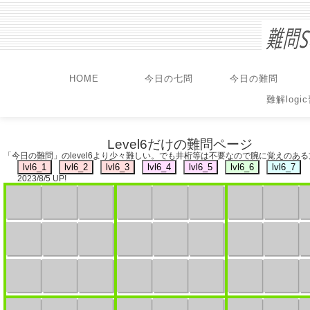
HOME
今日の七問
今日の難問
難解logi
Level6だけの難問ページ
「今日の難問」のlevel6より少々難しい。でも井桁等は不要なので腕に覚えのあ
2023/8/5 UP!