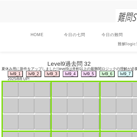
HOME
今日の七問
今日の難問
難解logi
Level9過去問 32
夏休み用に新作をアップしました! level9は井桁以上の最難関ロジックの理解が必
2025/8/8 UP!