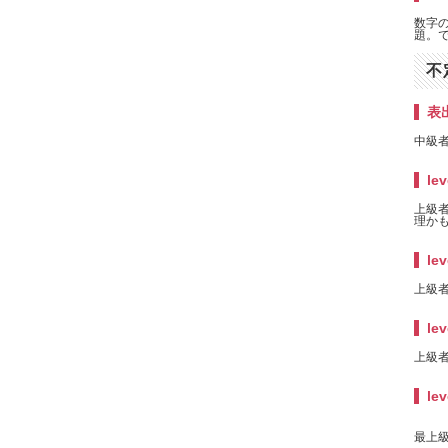
数字
題。で
不
表
中級者
lev
上級者
理かも
lev
上級者
lev
上級者
lev
最上級