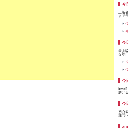
今日
上級者
までラ
今
今
今
最上
を毎日
今
今
今日
lev
解け
今日
初心
難問
an