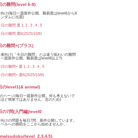
の難問(level 6-8)
向け(毎日一題新作公開。難易度はlevel6から8
ンダムに出題)
日の難問 選 1,
2 ,
3 ,
4 ,
5
日の難問 選6(2025/10/6)
日の難問+(プラス)
級者向け(「今日の難問」とは違う味わいの難問
一題新作公開。難易度はlevel8以上?)
日の難問+ 選 1,
2 ,
3 ,
4 ,
5
日の難問+ 選6(2025/10/9)
のlevel1(& animal)
el1のページ(毎日一題新作公開。何も考えないで
るほど簡単ではありません、念のため)
の7問(入門編)level0
者向けの問題を毎日7問、新作公開しています。
レベルへの挑戦をここから始めませんか。
imalsudoku(level_2,3,4,5)