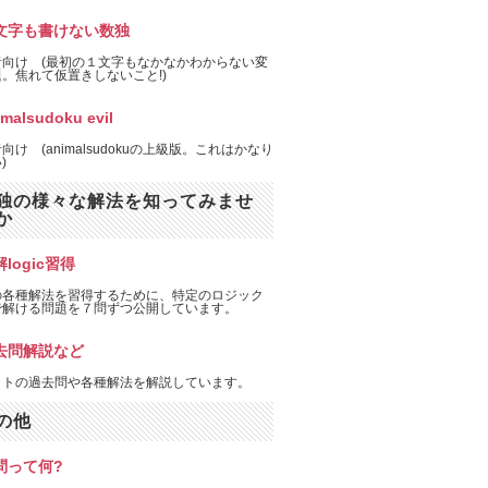
文字も書けない数独
者向け (最初の１文字もなかなかわからない変
。焦れて仮置きしないこと!)
imalsudoku evil
向け (animalsudokuの上級版。これはかなり
)
独の様々な解法を知ってみませ
か
logic習得
の各種解法を習得するために、特定のロジック
で解ける問題を７問ずつ公開しています。
去問解説など
イトの過去問や各種解法を解説しています。
の他
問って何?