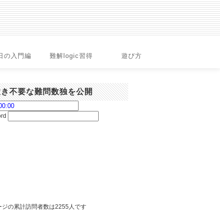
日の入門編
難解logic習得
遊び方
置き不要な難問数独を公開
ord
ジの累計訪問者数は2255人です