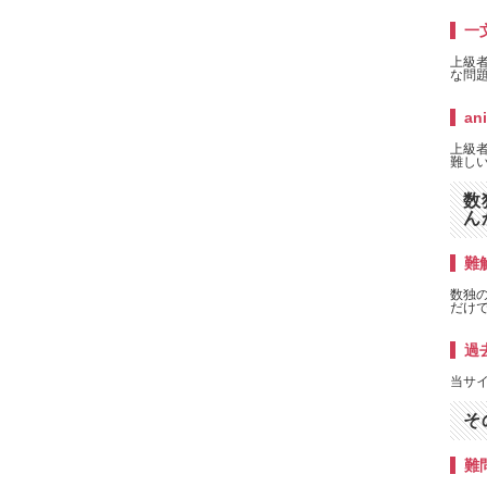
一
上級
な問題
an
上級者
難しい
数
ん
難解
数独
だけ
過
当サ
そ
難