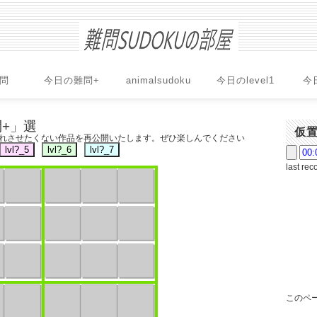
問
今日の難問+
animalsudoku
今日のlevel1
今
+」選
仮
もれさせたくない作品を再公開いたします。ぜひ楽しんでください
last rec
このペー