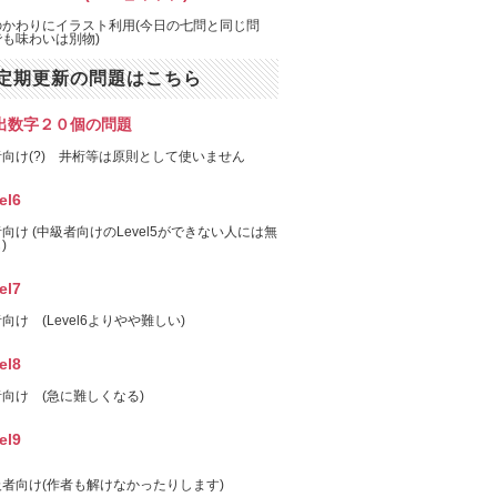
のかわりにイラスト利用(今日の七問と同じ問
も味わいは別物)
定期更新の問題はこちら
出数字２０個の問題
向け(?) 井桁等は原則として使いません
el6
向け (中級者向けのLevel5ができない人には無
)
el7
向け (Level6よりやや難しい)
el8
向け (急に難しくなる)
el9
者向け(作者も解けなかったりします)