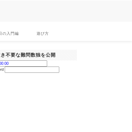
日の入門編
遊び方
置き不要な難問数独を公開
ord