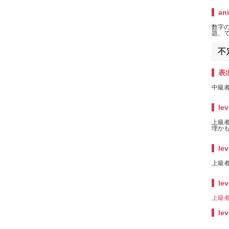
an
数字
題。で
不
表
中級者
lev
上級者
理かも
lev
上級者
lev
上級者
lev