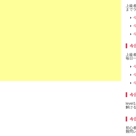
上級者
までラ
今
上級
毎日一
今日
lev
解け
今日
初心
難問