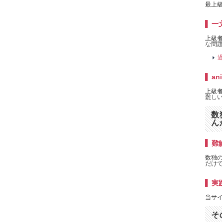
最上級
一
上級
な問題
過
an
上級者
難しい
数
ん
難解
数独
だけ
実
当サ
そ