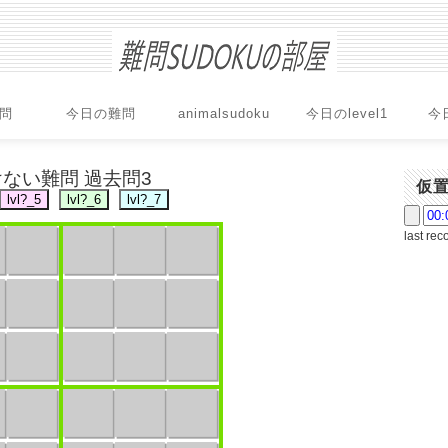
問
今日の難問
animalsudoku
今日のlevel1
今
ない難問 過去問3
仮
last rec