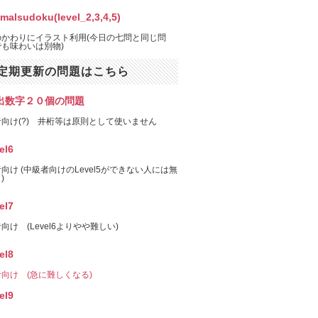
imalsudoku(level_2,3,4,5)
のかわりにイラスト利用(今日の七問と同じ問
も味わいは別物)
定期更新の問題はこちら
出数字２０個の問題
向け(?) 井桁等は原則として使いません
el6
向け (中級者向けのLevel5ができない人には無
)
el7
向け (Level6よりやや難しい)
el8
向け (急に難しくなる)
el9