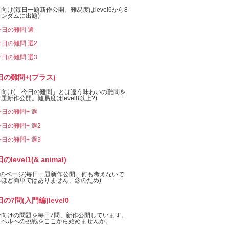
向け(毎日一題新作公開。難易度はlevel6から8
ンダムに出題)
今日の難問 選
今日の難問 選2
今日の難問 選3
日の難問+(プラス)
者向け(「今日の難問」とは違う味わいの難問を
題新作公開。難易度はlevel8以上?)
今日の難問+ 選
今日の難問+ 選2
今日の難問+ 選3
のlevel1(& animal)
el1のページ(毎日一題新作公開。何も考えないで
るほど簡単ではありません、念のため)
の7問(入門編)level0
者向けの問題を毎日7問、新作公開しています。
レベルへの挑戦をここから始めませんか。