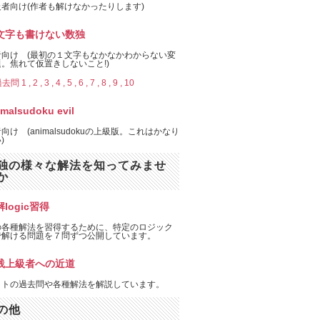
者向け(作者も解けなかったりします)
文字も書けない数独
者向け (最初の１文字もなかなかわからない変
。焦れて仮置きしないこと!)
去問 1 ,
2 ,
3 ,
4 ,
5 ,
6 ,
7 ,
8 ,
9 ,
10
imalsudoku evil
向け (animalsudokuの上級版。これはかなり
)
独の様々な解法を知ってみませ
か
logic習得
の各種解法を習得するために、特定のロジック
で解ける問題を７問ずつ公開しています。
践上級者への近道
イトの過去問や各種解法を解説しています。
の他