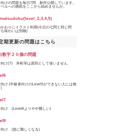
者向けの問題を毎日7問、新作公開しています。
レベルへの挑戦をここから始めませんか。
imalsudoku(level_2,3,4,5)
のかわりにイラスト利用(今日の七問と同じ問
も味わいは別物)
定期更新の問題はこちら
出数字２０個の問題
向け(?) 井桁等は原則として使いません
el6
向け (中級者向けのLevel5ができない人には無
)
el7
向け (Level6よりやや難しい)
el8
向け (急に難しくなる)