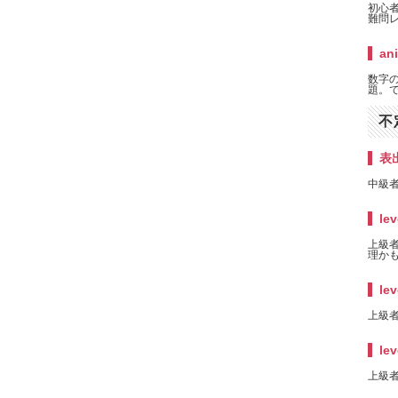
初心
難問
an
数字
題。で
不
表
中級者
lev
上級者
理かも
lev
上級者
lev
上級者