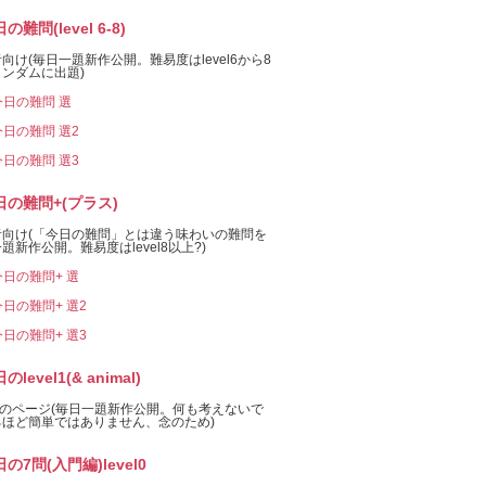
の難問(level 6-8)
向け(毎日一題新作公開。難易度はlevel6から8
ンダムに出題)
今日の難問 選
今日の難問 選2
今日の難問 選3
日の難問+(プラス)
者向け(「今日の難問」とは違う味わいの難問を
題新作公開。難易度はlevel8以上?)
今日の難問+ 選
今日の難問+ 選2
今日の難問+ 選3
のlevel1(& animal)
el1のページ(毎日一題新作公開。何も考えないで
るほど簡単ではありません、念のため)
の7問(入門編)level0