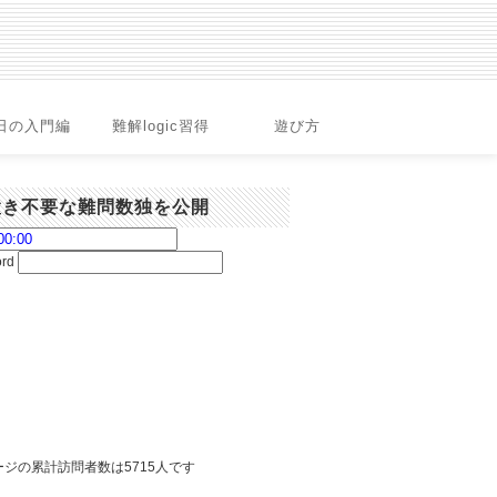
日の入門編
難解logic習得
遊び方
置き不要な難問数独を公開
ord
ジの累計訪問者数は5715人です