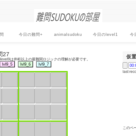
問
今日の難問+
animalsudoku
今日のlevel1
今
問27
仮
ップ!level9は井桁以上の最難関ロジックの理解が必要です。
last rec
このペー