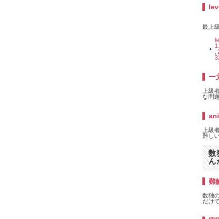
lev
最上級
l
1
,
3
一
上級
な問題
an
上級者
難しい
数
ん
難解
数独
だけ