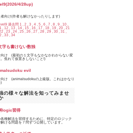
el9(2026/4/28up)
者向け(作者も解けなかったりします)
evel9 過去問 1 ,
2 ,
3 ,
4 ,
5 ,
6 ,
7 ,
8 ,
9 ,
10 ,
1 ,
12 ,
13 ,
14 ,
15 ,
16 ,
17 ,
18 ,
19 ,
20 ,
21
22 ,
23 ,
24 ,
25 ,
26 ,
27 ,
28 ,
29 ,
30 ,
31 ,
2 ,
33 ,
34
文字も書けない数独
者向け (最初の１文字もなかなかわからない変
。焦れて仮置きしないこと!)
imalsudoku evil
向け (animalsudokuの上級版。これはかなり
)
独の様々な解法を知ってみませ
か
logic習得
の各種解法を習得するために、特定のロジック
で解ける問題を７問ずつ公開しています。