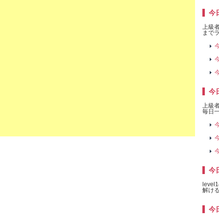
今日
上級者
までラ
今
上級
毎日一
今日
lev
解け
今日