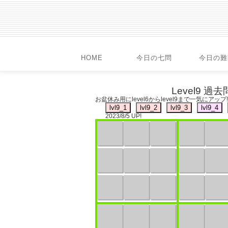
HOME
今日の七問
今日の難
Level9 過去
お盆休み用にlevel6からlevel9まで一気にア
2023/8/5 UP!