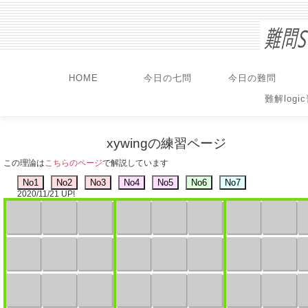
HOME
今日の七問
今日の難問
難解logi
xywingの練習ページ
この理論は
こちらのページ
で解説しています
2020/11/21 UP!