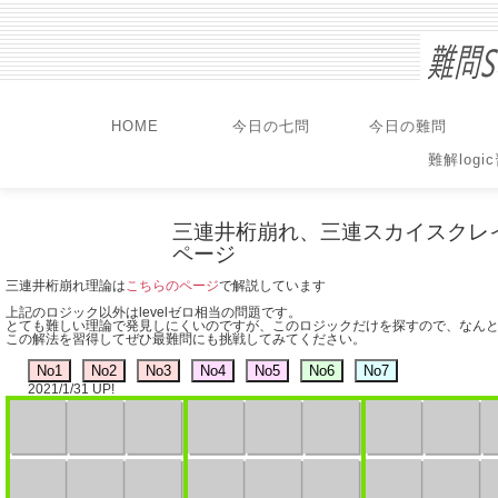
HOME
今日の七問
今日の難問
難解logi
三連井桁崩れ、三連スカイスクレイパー(
ページ
三連井桁崩れ理論は
こちらのページ
で解説しています
上記のロジック以外はlevelゼロ相当の問題です。
とても難しい理論で発見しにくいのですが、このロジックだけを探すので、なん
この解法を習得してぜひ最難問にも挑戦してみてください。
2021/1/31 UP!